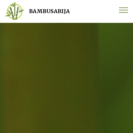
BAMBUSARIJA s.p. PE, Juhartova 24 3311 Šempeter,
Slovenija Telefon: 040 737 694 Email:
BAMBUSARIJA
info@bambusarija.com